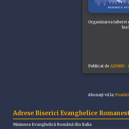
Organizarea taberei e
lua
Publicat de
ADMIN - (
Abonați-vă la:
Postăr
Adrese Biserici Evanghelice Romanesti
Misiunea Evanghelică Română din Italia