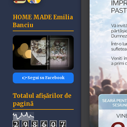
HOME MADE Emilia
Banciu
👉 Segui su Facebook
Totalul afișărilor de
pagină
2
9
8
6
0
7