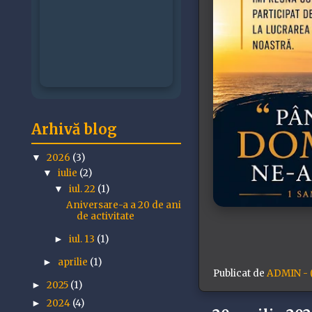
Arhivă blog
2026
(3)
▼
iulie
(2)
▼
iul. 22
(1)
▼
Aniversare-a a 20 de ani
de activitate
iul. 13
(1)
►
aprilie
(1)
►
Publicat de
ADMIN - (
2025
(1)
►
2024
(4)
►