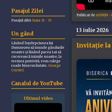
Pasajul Zilei
Publicat de
ADMIN - (
Pasajul zilei:
Isaia 31 - 33
13 iulie 2026
Un gând
Lăsând înțelepciunea lui
Invitație la
Dumnezeu să inunde gândurile
noastre și lăsând pacea Lui să
cucerească inimile noastre, la
vremea potrivită, vom culege
roade binecuvântate.
George
Cornici
Canalul de YouTube
Ultimul video