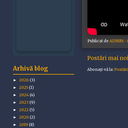
Publicat de
ADMIN - (
Postări mai no
Arhivă blog
Abonați-vă la:
Postăr
2026
(3)
►
2025
(1)
►
2024
(4)
►
2023
(9)
►
2022
(5)
►
2020
(2)
►
2019
(8)
►