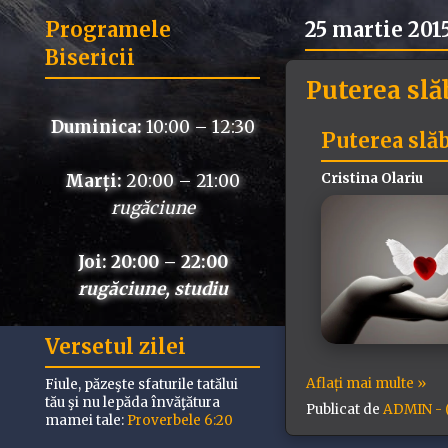
Programele
25 martie 201
Bisericii
Puterea slă
Duminica:
10:00 – 12:30
Puterea slăb
Cristina Olariu
Marți:
20:00 – 21:00
rugăciune
Joi: 20:00 – 22:00
rugăciune, studiu
Versetul zilei
Aflați mai multe »
Fiule, păzeşte sfaturile tatălui
tău şi nu lepăda învăţătura
Publicat de
ADMIN - (
mamei tale:
Proverbele 6:20