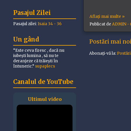
Pasajul Zilei
Aflați mai multe »
Pasajul zilei:
Isaia 34 - 36
Publicat de
ADMIN - (
Un gând
Postări mai no
“Este ceva firesc , dacă nu
Abonați-vă la:
Postăr
iubești lumina , să nu te
deranjeze că trăiești în
întuneric.”
supaplecs
Canalul de YouTube
Ultimul video