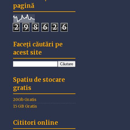
pagină
2
9
8
6
2
6
Faceți căutări pe
acest site
Spatiu de stocare
gratis
20Gb Gratis
15 GB Gratis
Cititori online