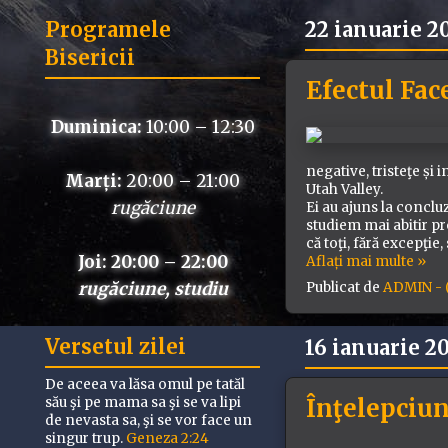
Programele
22 ianuarie 2
Bisericii
Efectul Fac
Duminica:
10:00 – 12:30
negative, tristeţe și
Marți:
20:00 – 21:00
Utah Valley.
rugăciune
Ei au ajuns la conclu
studiem mai abitir pro
că toţi, fără excepţie,
Joi: 20:00 – 22:00
Aflați mai multe »
rugăciune, studiu
Publicat de
ADMIN - (
Versetul zilei
16 ianuarie 2
De aceea va lăsa omul pe tatăl
Înţelepciu
său şi pe mama sa şi se va lipi
de nevasta sa, şi se vor face un
singur trup.
Geneza 2:24