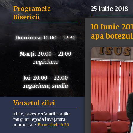
Programele
25 iulie 2018
Bisericii
10 Iunie 20
apa botezul
Duminica:
10:00 – 12:30
Marți:
20:00 – 21:00
rugăciune
Joi: 20:00 – 22:00
rugăciune, studiu
Versetul zilei
Fiule, păzeşte sfaturile tatălui
tău şi nu lepăda învăţătura
mamei tale:
Proverbele 6:20