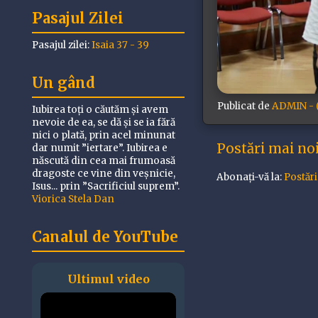
Pasajul Zilei
Pasajul zilei:
Isaia 37 - 39
Un gând
Publicat de
ADMIN - (
Iubirea toți o căutăm și avem
nevoie de ea, se dă și se ia fără
nici o plată, prin acel minunat
Postări mai no
dar numit ”iertare”. Iubirea e
născută din cea mai frumoasă
dragoste ce vine din veșnicie,
Abonați-vă la:
Postăr
Isus... prin ”Sacrificiul suprem”.
Viorica Stela Dan
Canalul de YouTube
Ultimul video