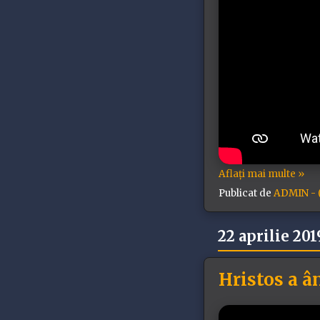
Aflați mai multe »
Publicat de
ADMIN - (
22 aprilie 201
Hristos a ân