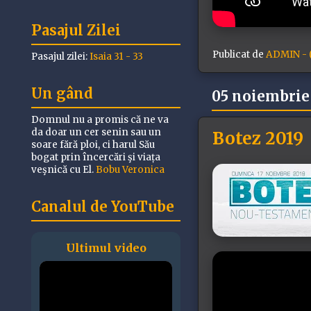
Pasajul Zilei
Publicat de
ADMIN - (
Pasajul zilei:
Isaia 31 - 33
Un gând
05 noiembrie
Domnul nu a promis că ne va
da doar un cer senin sau un
Botez 2019
soare fără ploi, ci harul Său
bogat prin încercări şi viața
veşnică cu El.
Bobu Veronica
Canalul de YouTube
Ultimul video