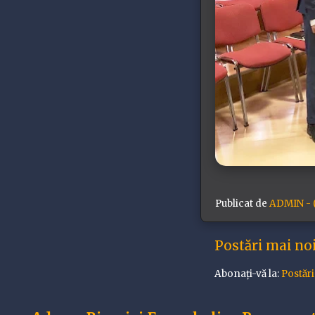
Publicat de
ADMIN - (
Postări mai no
Abonați-vă la:
Postăr