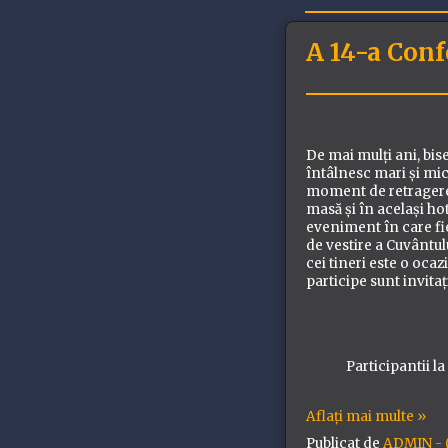
A 14-a Conf
De mai mulți ani, bis
întâlnesc mari și mici
moment de retragere î
masă și în același ho
eveniment în care fie
de vestire a Cuvântu
cei tineri este o ocaz
participe sunt invitaț
Participantii l
Aflați mai multe »
Publicat de
ADMIN - (