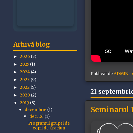
Arhivă blog
2026
(3)
►
2025
(1)
►
2024
(4)
►
Publicat de
ADMIN - (
2023
(9)
►
2022
(5)
►
21 septembri
2020
(2)
►
2019
(8)
▼
Seminarul B
decembrie
(1)
▼
dec. 26
(1)
▼
Programul grupei de
copii de Craciun