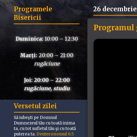
Programele
26 decembrie
Bisericii
Programul g
Duminica:
10:00 – 12:30
Marți:
20:00 – 21:00
rugăciune
Joi: 20:00 – 22:00
rugăciune, studiu
Versetul zilei
Să iubeşti pe Domnul
Dumnezeul tău cu toată inima
ta, cu tot sufletul tău şi cu toată
puterea ta.
Deuteronomul 6:5