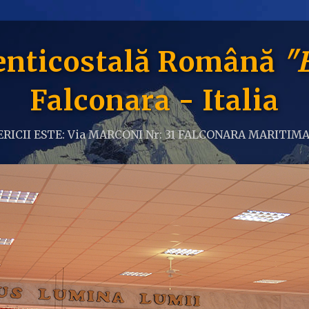
Penticostală Română
"
Falconara - Italia
RICII ESTE: Via MARCONI Nr: 31 FALCONARA MARITIMA