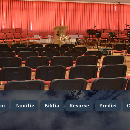
ui
Familie
Biblia
Resurse
Predici
C