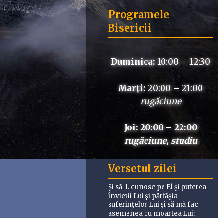
Programele
Bisericii
Duminica:
10:00 – 12:30
Marți:
20:00 – 21:00
rugăciune
Joi: 20:00 – 22:00
rugăciune, studiu
Versetul zilei
Şi să-L cunosc pe El şi puterea
învierii Lui şi părtăşia
suferinţelor Lui şi să mă fac
asemenea cu moartea Lui;