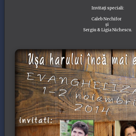
Invitați speciali:
Caleb Nechifor
și
Sergiu & Ligia Nichescu.