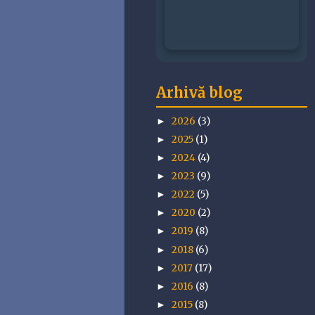
Arhivă blog
2026
(3)
►
2025
(1)
►
2024
(4)
►
2023
(9)
►
2022
(5)
►
2020
(2)
►
2019
(8)
►
2018
(6)
►
2017
(17)
►
2016
(8)
►
2015
(8)
►