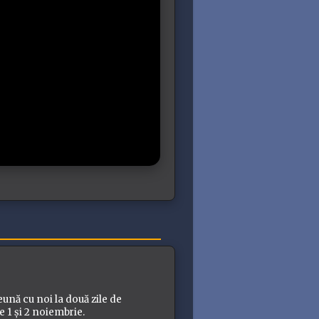
nă cu noi la două zile de
e 1 și 2 noiembrie.