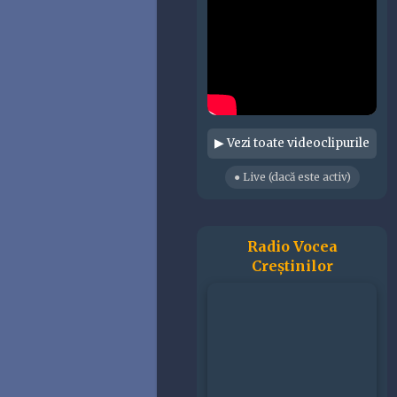
▶ Vezi toate videoclipurile
● Live (dacă este activ)
Radio Vocea
Creștinilor