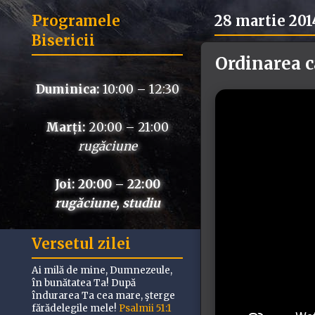
Programele
28 martie 201
Bisericii
Ordinarea c
Duminica:
10:00 – 12:30
Marți:
20:00 – 21:00
rugăciune
Joi: 20:00 – 22:00
rugăciune, studiu
Versetul zilei
Ai milă de mine, Dumnezeule,
în bunătatea Ta! După
îndurarea Ta cea mare, şterge
fărădelegile mele!
Psalmii 51:1