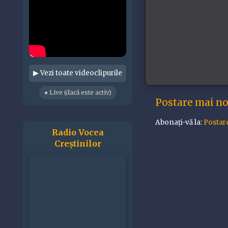
▶ Vezi toate videoclipurile
● Live (dacă este activ)
Postare mai n
Abonați-vă la:
Postar
Radio Vocea
Creștinilor