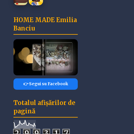
HOME MADE Emilia
Banciu
👉 Segui su Facebook
Totalul afișărilor de
pagină
2
9
9
3
1
7