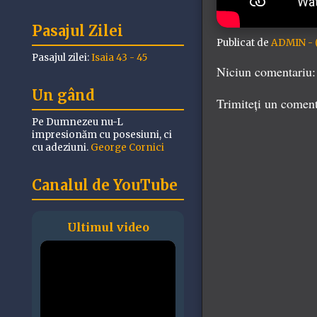
Pasajul Zilei
Publicat de
ADMIN - (
Pasajul zilei:
Isaia 43 - 45
Niciun comentariu:
Un gând
Trimiteți un comen
Pe Dumnezeu nu-L
impresionăm cu posesiuni, ci
cu adeziuni.
George Cornici
Canalul de YouTube
Ultimul video