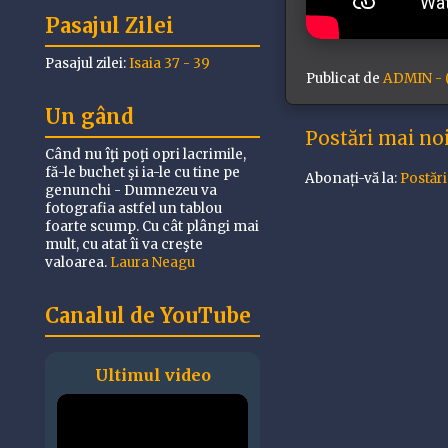
Pasajul Zilei
Pasajul zilei:
Isaia 37 - 39
Publicat de
ADMIN - (
Un gând
Postări mai no
Când nu îţi poţi opri lacrimile,
fă-le buchet şi ia-le cu tine pe
Abonați-vă la:
Postăr
genunchi - Dumnezeu va
fotografia astfel un tablou
foarte scump. Cu cât plângi mai
mult, cu atat îi va creşte
valoarea.
Laura Neagu
Canalul de YouTube
Ultimul video