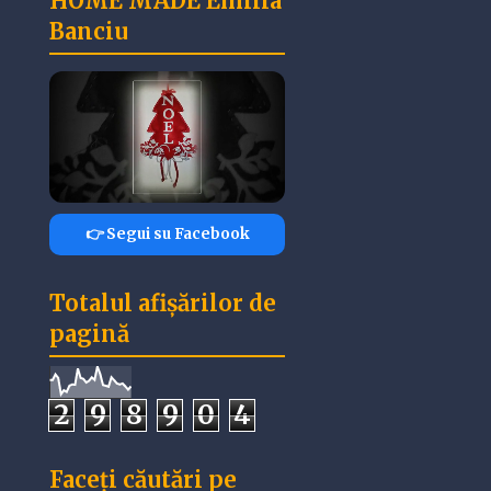
HOME MADE Emilia
Banciu
👉 Segui su Facebook
Totalul afișărilor de
pagină
2
9
8
9
0
4
Faceți căutări pe