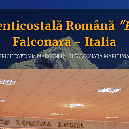
Penticostală Română
"
Falconara - Italia
RICII ESTE: Via MARCONI Nr: 31 FALCONARA MARITIMA