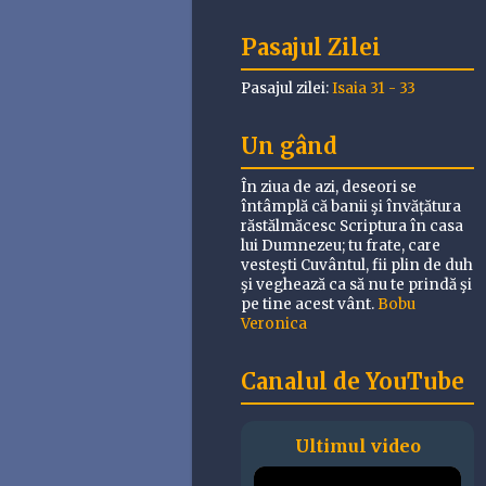
Pasajul Zilei
Pasajul zilei:
Isaia 31 - 33
Un gând
În ziua de azi, deseori se
întâmplă că banii şi învățătura
răstălmăcesc Scriptura în casa
lui Dumnezeu; tu frate, care
vesteşti Cuvântul, fii plin de duh
şi veghează ca să nu te prindă şi
pe tine acest vânt.
Bobu
Veronica
Canalul de YouTube
Ultimul video