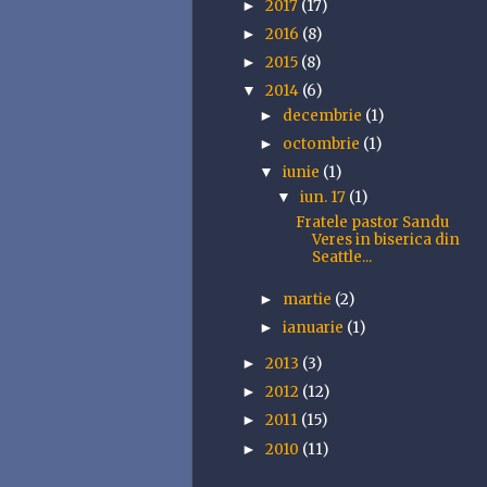
2017
(17)
►
2016
(8)
►
2015
(8)
►
2014
(6)
▼
decembrie
(1)
►
octombrie
(1)
►
iunie
(1)
▼
iun. 17
(1)
▼
Fratele pastor Sandu
Veres in biserica din
Seattle...
martie
(2)
►
ianuarie
(1)
►
2013
(3)
►
2012
(12)
►
2011
(15)
►
2010
(11)
►