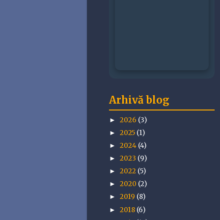
Arhivă blog
2026
(3)
►
2025
(1)
►
2024
(4)
►
2023
(9)
►
2022
(5)
►
2020
(2)
►
2019
(8)
►
2018
(6)
►