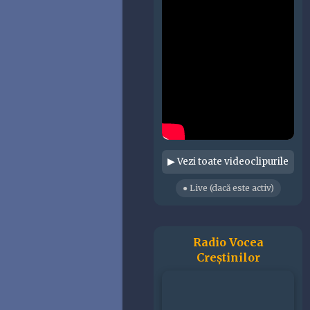
▶ Vezi toate videoclipurile
● Live (dacă este activ)
Radio Vocea
Creștinilor