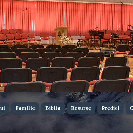
ui
Familie
Biblia
Resurse
Predici
C