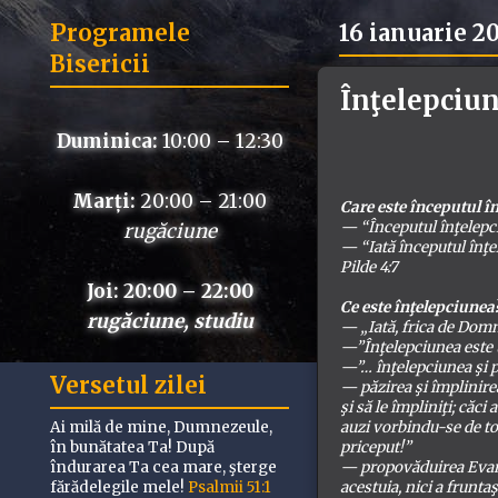
Programele
16 ianuarie 2
Bisericii
Înţelepciu
Duminica:
10:00 – 12:30
Marți:
20:00 – 21:00
Care este începutul î
— “Începutul înţelepci
rugăciune
— “Iată începutul înţel
Pilde 4:7
Joi: 20:00 – 22:00
Ce este înţelepciunea
rugăciune, studiu
— „Iată, frica de Domn
—”Înţelepciunea este u
—”… înţelepciunea şi p
Versetul zilei
— păzirea şi împlinire
şi să le împliniţi; căc
auzi vorbindu-se de toa
Ai milă de mine, Dumnezeule,
priceput!”
în bunătatea Ta! După
— propovăduirea Evangh
îndurarea Ta cea mare, şterge
acestuia, nici a frunta
fărădelegile mele!
Psalmii 51:1