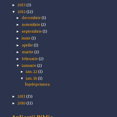
2013
(3)
►
2012
(12)
▼
decembrie
(1)
►
noiembrie
(2)
►
septembrie
(1)
►
iunie
(1)
►
aprilie
(1)
►
martie
(2)
►
februarie
(2)
►
ianuarie
(2)
▼
ian. 22
(1)
►
ian. 16
(1)
▼
Înţelepciunea
2011
(15)
►
2010
(11)
►