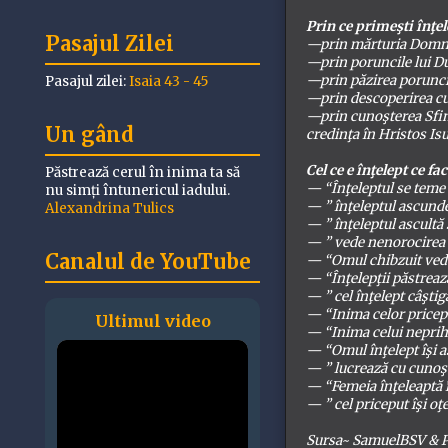
Prin ce primeşti înţe
Pasajul Zilei
—prin mărturia Domnul
—prin poruncile lui D
—prin păzirea porunci
Pasajul zilei:
Isaia 43 - 45
—prin descoperirea c
—prin cunoşterea Sfint
Un gând
credinţa în Hristos Isu
Cel ce e înţelept ce fa
Păstrează cerul în inima ta să
— “Înţeleptul se teme ş
nu simți întunericul iadului.
— ” înţeleptul ascunde
Alexandrina Tulics
— ” înţeleptul ascultă 
— ” vede nenorocirea 
Canalul de YouTube
— “Omul chibzuit vede 
— “Înţelepţii păstrează
— ” cel înţelept câştig
— “Inima celor pricepu
Ultimul video
— “Inima celui neprih
— “Omul înţelept îşi a
— ” lucrează cu cunoşt
— “Femeia înţeleaptă î
— ” cel priceput îşi oţ
Sursa~ SamuelBSV & P