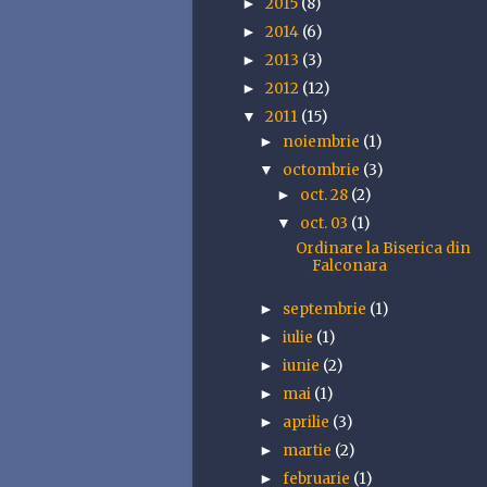
2015
(8)
►
2014
(6)
►
2013
(3)
►
2012
(12)
►
2011
(15)
▼
noiembrie
(1)
►
octombrie
(3)
▼
oct. 28
(2)
►
oct. 03
(1)
▼
Ordinare la Biserica din
Falconara
septembrie
(1)
►
iulie
(1)
►
iunie
(2)
►
mai
(1)
►
aprilie
(3)
►
martie
(2)
►
februarie
(1)
►