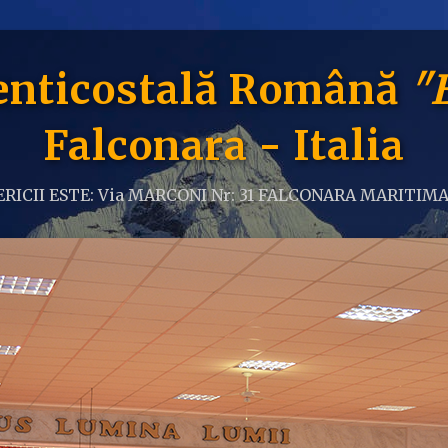
Penticostală Română
"
Falconara - Italia
RICII ESTE: Via MARCONI Nr: 31 FALCONARA MARITIMA