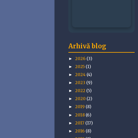
Arhivă blog
2026
(3)
►
2025
(1)
►
2024
(4)
►
2023
(9)
►
2022
(5)
►
2020
(2)
►
2019
(8)
►
2018
(6)
►
2017
(17)
►
2016
(8)
►