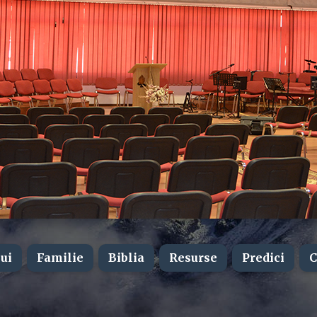
ui
Familie
Biblia
Resurse
Predici
C