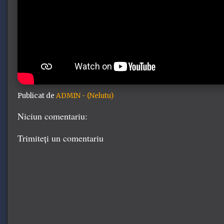
Publicat de
ADMIN - (Nelutu)
Niciun comentariu:
Trimiteți un comentariu