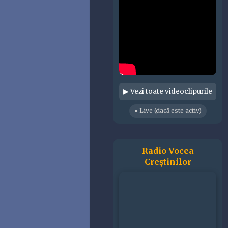
▶ Vezi toate videoclipurile
● Live (dacă este activ)
Radio Vocea
Creștinilor