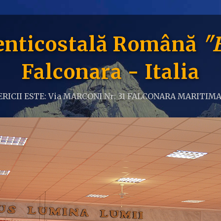
Penticostală Română
"
Falconara - Italia
RICII ESTE: Via MARCONI Nr: 31 FALCONARA MARITIMA