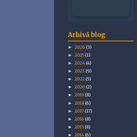
Arhivă blog
2026
(3)
►
2025
(1)
►
2024
(4)
►
2023
(9)
►
2022
(5)
►
2020
(2)
►
2019
(8)
►
2018
(6)
►
2017
(17)
►
2016
(8)
►
2015
(8)
►
2014
(6)
►