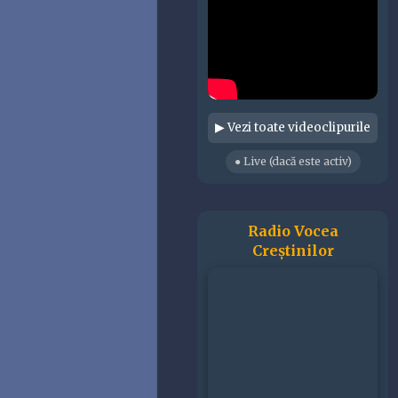
▶ Vezi toate videoclipurile
● Live (dacă este activ)
Radio Vocea
Creștinilor