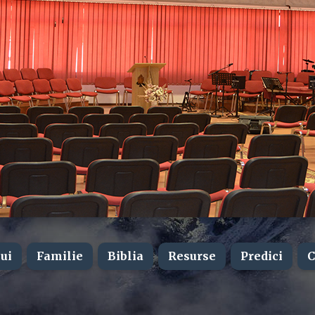
ui
Familie
Biblia
Resurse
Predici
C