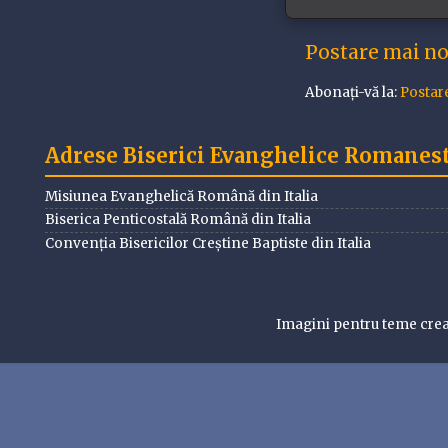
Postare mai n
Abonați-vă la:
Postar
Adrese Biserici Evanghelice Romanesti
Misiunea Evanghelică Română din Italia
Biserica Penticostală Română din Italia
Convenția Bisericilor Creștine Baptiste din Italia
Imagini pentru teme cre