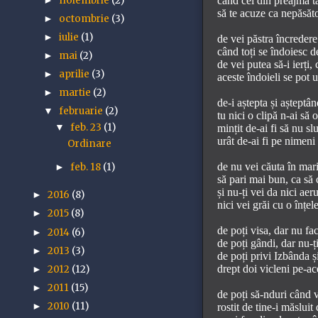
noiembrie
(2)
când cei din preajma t
►
să te acuze ca nepăsăto
octombrie
(3)
►
iulie
(1)
►
de vei păstra încredere 
când toți se îndoiesc d
mai
(2)
►
de vei putea să-i ierți, 
aprilie
(3)
►
aceste îndoieli se pot u
martie
(2)
►
de-i aștepta și așteptân
februarie
(2)
▼
tu nici o clipă n-ai să 
feb. 23
(1)
mințit de-ai fi să nu sl
▼
urât de-ai fi pe nimeni 
Ordinare
de nu vei căuta în mari
feb. 18
(1)
►
să pari mai bun, ca să 
și nu-ți vei da nici aer
2016
(8)
►
nici vei grăi cu o înțe
2015
(8)
►
de poți visa, dar nu fac
2014
(6)
►
de poți gândi, dar nu-ț
2013
(3)
►
de poți privi Izbânda ș
drept doi vicleni pe-ac
2012
(12)
►
2011
(15)
►
de poți să-nduri când 
2010
(11)
rostit de tine-i măsluit 
►