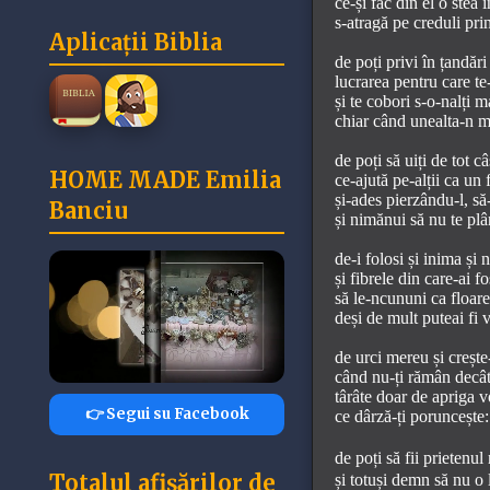
ce-și fac din el o stea 
s-atragă pe creduli pri
Aplicații Biblia
de poți privi în țandări
lucrarea pentru care te-a
și te cobori s-o-nalți 
chiar când unealta-n mâi
de poți să uiți de tot câ
HOME MADE Emilia
ce-ajută pe-alții ca un f
și-ades pierzându-l, să
Banciu
și nimănui să nu te pl
de-i folosi și inima și n
și fibrele din care-ai fo
să le-ncununi ca floarea
deși de mult puteai fi v
de urci mereu și crește
când nu-ți rămân decât
târâte doar de apriga v
👉 Segui su Facebook
ce dârză-ți poruncește: 
de poți să fii prietenul
Totalul afișărilor de
și totuși demn să nu o 