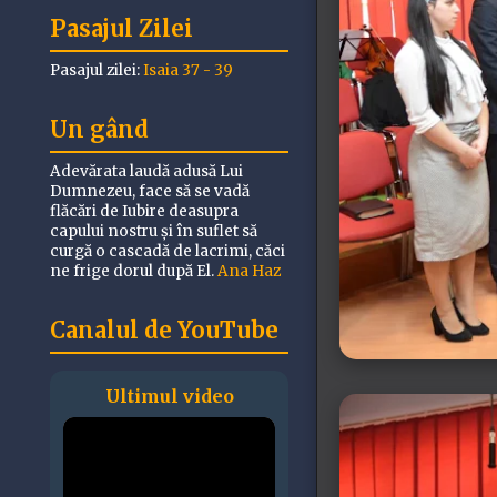
Pasajul Zilei
Pasajul zilei:
Isaia 37 - 39
Un gând
Adevărata laudă adusă Lui
Dumnezeu, face să se vadă
flăcări de Iubire deasupra
capului nostru și în suflet să
curgă o cascadă de lacrimi, căci
ne frige dorul după El.
Ana Haz
Canalul de YouTube
Ultimul video