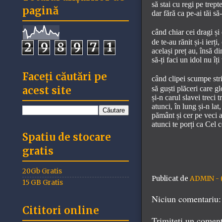
să stai cu regi pe trepte
pagină
dar fără ca pe-ai tăi să-
când chiar cei dragi ș
de te-au rănit și-i ierți,
2
9
8
9
7
1
același preț au, însă di
să-ți faci un idol nu îți 
Faceți căutări pe
când clipei scumpe stri
să guști plăceri care gl
acest site
și-n carul slavei treci t
atunci, în lung și-n lat
pământ și cer pe veci 
atunci te porți ca Cel c
Spatiu de stocare
gratis
20Gb Gratis
Publicat de
ADMIN - (
15 GB Gratis
Niciun comentariu:
Cititori online
Trimiteți un comen