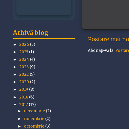
Arhivă blog
Postare mai n
2026
(3)
►
Abonați-vă la:
Postar
2025
(1)
►
2024
(4)
►
2023
(9)
►
2022
(5)
►
2020
(2)
►
2019
(8)
►
2018
(6)
►
2017
(17)
▼
decembrie
(2)
►
noiembrie
(2)
►
octombrie
(3)
►