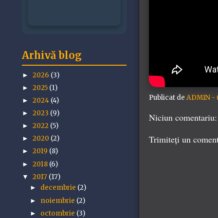
Arhivă blog
2026
(3)
►
2025
(1)
►
Publicat de
ADMIN - (
2024
(4)
►
2023
(9)
►
Niciun comentariu:
2022
(5)
►
Trimiteți un comen
2020
(2)
►
2019
(8)
►
2018
(6)
►
2017
(17)
▼
decembrie
(2)
►
noiembrie
(2)
►
octombrie
(3)
►