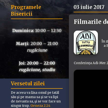
Programele
03 iulie 2017
Bisericii
Filmarile d
Duminica:
10:00 – 12:30
În z
Marți:
20:00 – 21:00
a 
rugăciune
Joi: 20:00 – 22:00
Conferința Adi-Mer 2
rugăciune, studiu
Versetul zilei
De aceea va lăsa omul pe tatăl
său şi pe mama sa şi se va lipi
de nevasta sa, şi se vor face un
singur trup.
Geneza 2:24