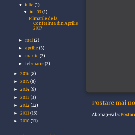
iulie
(1)
▼
iul. 03
(1)
▼
Filmarile de la
Conferinta din Aprilie
2017
mai
(2)
►
aprilie
(3)
►
martie
(2)
►
februarie
(2)
►
2016
(8)
►
2015
(8)
►
2014
(6)
►
2013
(3)
►
Postare mai n
2012
(12)
►
2011
(15)
►
Abonați-vă la:
Postar
2010
(11)
►