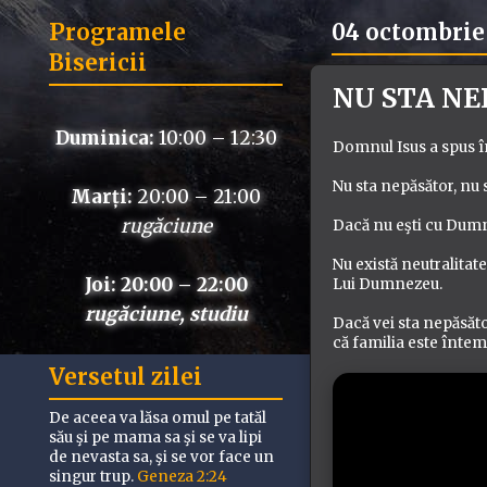
Programele
04 octombrie
Bisericii
NU STA NE
Duminica:
10:00 – 12:30
Domnul Isus a spus 
Nu sta nepăsător, nu s
Marți:
20:00 – 21:00
rugăciune
Dacă nu eşti cu Dumne
Nu există neutralitat
Joi: 20:00 – 22:00
Lui Dumnezeu.
rugăciune, studiu
Dacă vei sta nepăsăto
că familia este înte
Versetul zilei
De aceea va lăsa omul pe tatăl
său şi pe mama sa şi se va lipi
de nevasta sa, şi se vor face un
singur trup.
Geneza 2:24