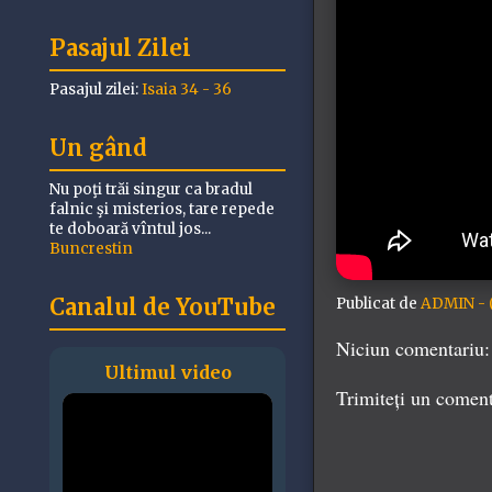
Pasajul Zilei
Pasajul zilei:
Isaia 34 - 36
Un gând
Nu poţi trăi singur ca bradul
falnic şi misterios, tare repede
te doboară vîntul jos...
Buncrestin
Canalul de YouTube
Publicat de
ADMIN - (
Niciun comentariu:
Ultimul video
Trimiteți un comen