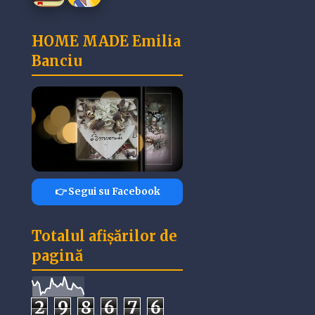
HOME MADE Emilia
Banciu
👉 Segui su Facebook
Totalul afișărilor de
pagină
2
9
8
6
7
6