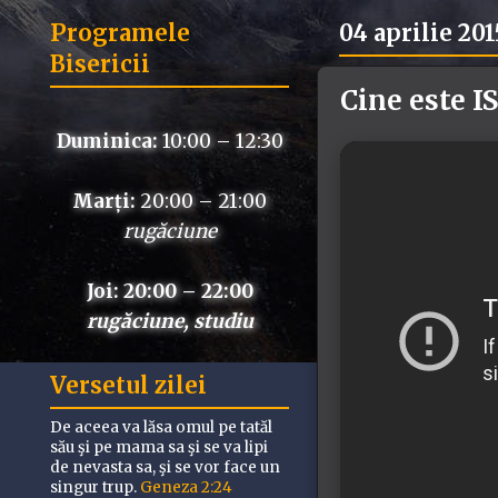
Programele
04 aprilie 201
Bisericii
Cine este I
Duminica:
10:00 – 12:30
Marți:
20:00 – 21:00
rugăciune
Joi: 20:00 – 22:00
rugăciune, studiu
Versetul zilei
De aceea va lăsa omul pe tatăl
său şi pe mama sa şi se va lipi
de nevasta sa, şi se vor face un
singur trup.
Geneza 2:24