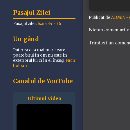
Pasajul Zilei
Publicat de
ADMIN - (
Pasajul zilei:
Isaia 34 - 36
Niciun comentariu:
Un gând
Trimiteți un comen
Puterea cea mai mare care
poate birui în om nu este în
exteriorul lui ci în el însuşi.
Nicu
holban
Canalul de YouTube
Ultimul video