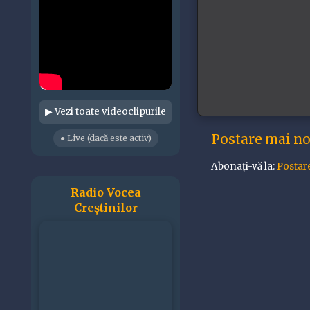
▶ Vezi toate videoclipurile
Postare mai n
● Live (dacă este activ)
Abonați-vă la:
Postar
Radio Vocea
Creștinilor